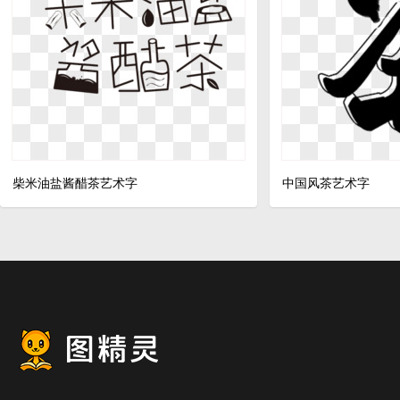
柴米油盐酱醋茶艺术字
中国风茶艺术字