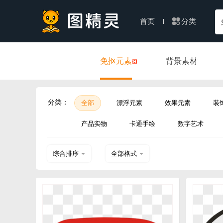
分类
首页
免抠元素
背景素材
分类：
全部
漂浮元素
效果元素
装
产品实物
卡通手绘
数字艺术
综合排序
全部格式
热门下载
PSD
近期上传
AI
EPS