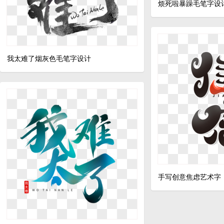
烦死啦暴躁毛笔字设
我太难了烟灰色毛笔字设计
手写创意焦虑艺术字