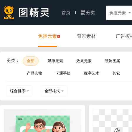
分类
首页
免抠元素
免抠元素
背景素材
广告模
分类：
全部
漂浮元素
效果元素
装饰图案
产品实物
卡通手绘
数字艺术
其它
综合排序
全部格式
热门下载
PSD
近期上传
AI
EPS