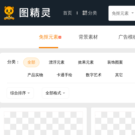
分类
首页
免抠元素
免抠元素
背景素材
广告模
分类：
全部
漂浮元素
效果元素
装饰图案
产品实物
卡通手绘
数字艺术
其它
综合排序
全部格式
热门下载
PSD
近期上传
AI
EPS