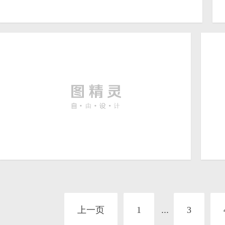
红砖墙纹理背景图片
5472 × 3648
秋冬日出升起的图片
护
6000 × 4000
上一页
1
...
3