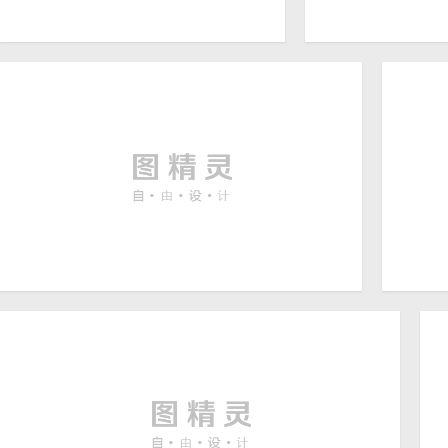
沙发书桌与空白装饰画创意
黑色墙壁前的灰色
高清图片
高清图片
2500 × 2500
卷曲头发美女与鲜花高清摄
紫色
6816 × 4302
影图片