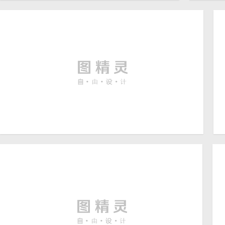
秋天元素边框背景图片
沙滩
10000 × 6667
高清
花枝上小蜗牛摄影图片
5100 × 3100