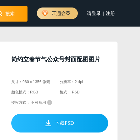
|
请登录
注册
搜索
简约立春节气公众号封面配图图片
尺寸：960 x 1356 像素
分辨率：2 dpi
颜色模式：RGB
格式 ：PSD
授权方式： 不可商用
i
下载PSD