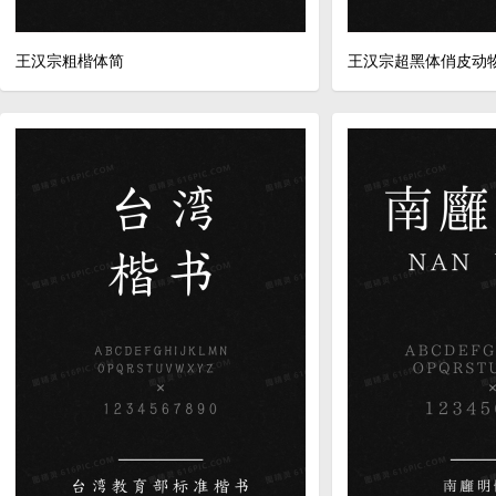
王汉宗粗楷体简
王汉宗超黑体俏皮动