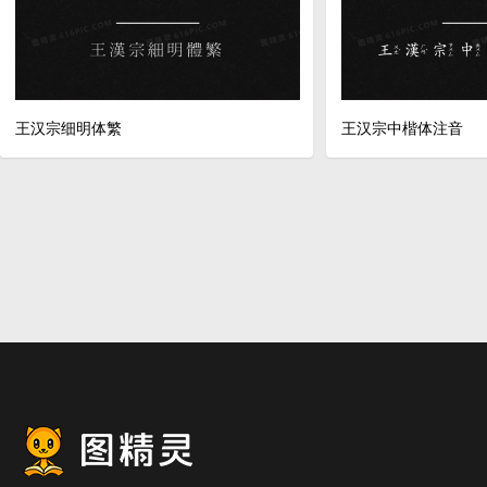
王汉宗细明体繁
王汉宗中楷体注音