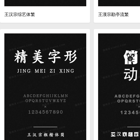
王汉宗综艺体繁
王漢宗勘亭流繁