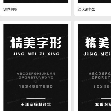
源界明朝
汉仪篆书繁