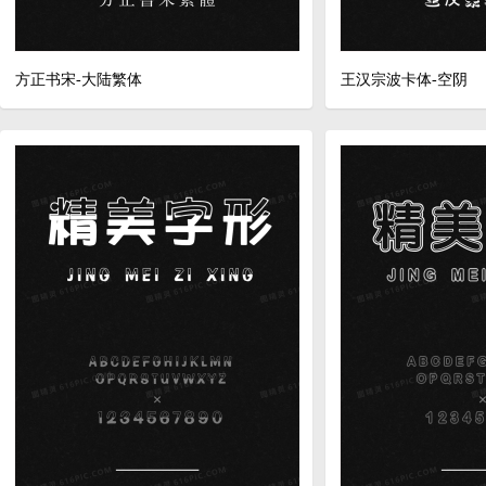
方正书宋-大陆繁体
王汉宗波卡体-空阴