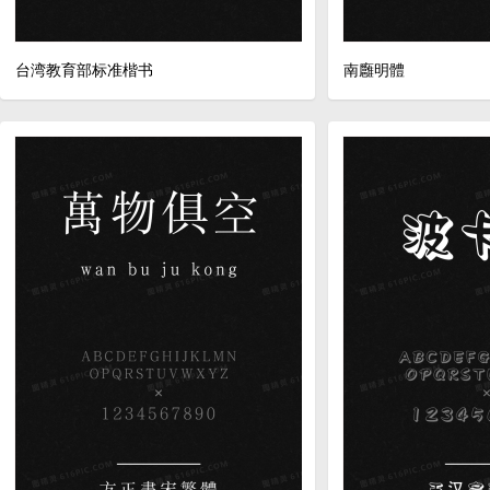
台湾教育部标准楷书
南廱明體