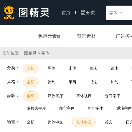
分类
首页
字体
免抠元素
背景素材
广告模
当前位置：
> 字体
图精灵
分类：
全部
黑体
宋体
仿宋
圆体
风格：
全部
简约
手写
书法
帅气
品牌：
全部
汉仪字库
字体视界
仓耳字库
麦拉风字库
段宁字体
新叶字体
逐浪字体
语言：
全部
简体中文
繁体中文
英文
日