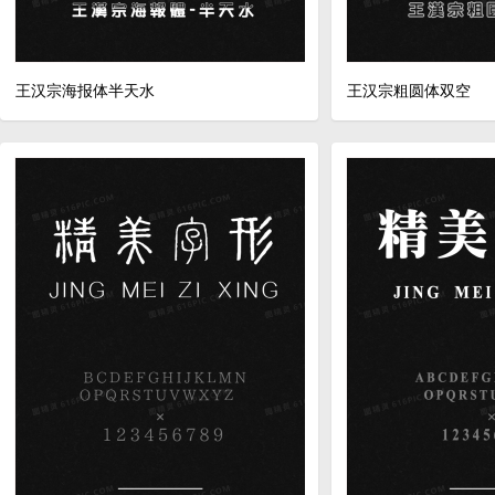
王汉宗海报体半天水
王汉宗粗圆体双空