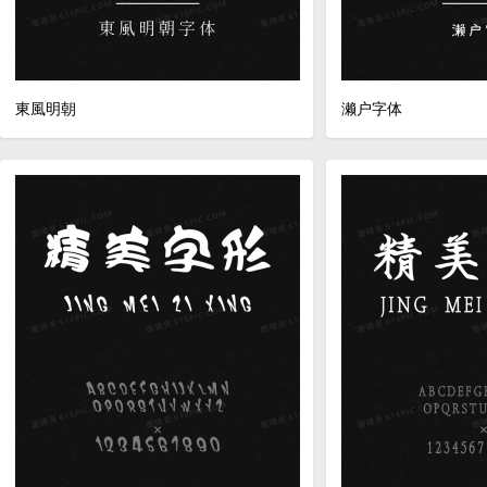
東風明朝
濑户字体