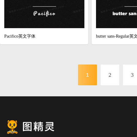
Pacifico英文字体
butter sans-Regula
1
2
3