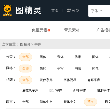
分类
首页
字体
免抠元素
背景素材
广告模
当前位置：
> 字体
图精灵
分类：
全部
黑体
宋体
仿宋
圆体
风格：
全部
简约
手写
书法
帅气
品牌：
全部
汉仪字库
字体视界
仓耳字库
麦拉风字库
段宁字体
新叶字体
逐浪字体
语言：
全部
简体中文
繁体中文
英文
日