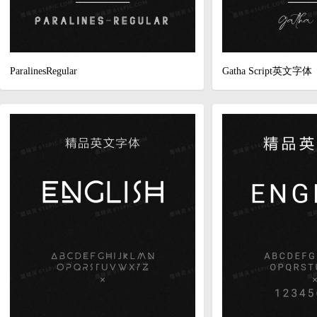
ParalinesRegular
Gatha Script英文字体