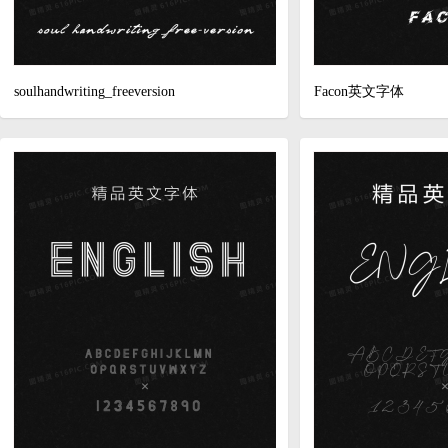
soulhandwriting_freeversion
Facon英文字体