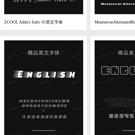
ZCOOL Addict Italic 01英文字体
MontserratAlternatesBla